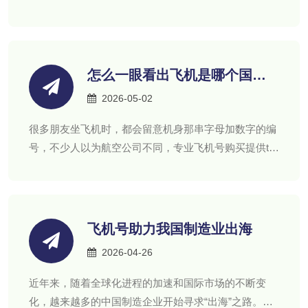
善的客服支持、快速的发货速度以及充足的账号资源，
成为用户购买纸飞机账号的选择平台。
怎么一眼看出飞机是哪个国家
的？飞机号上的数字已经告诉
2026-05-02
你答案
很多朋友坐飞机时，都会留意机身那串字母加数字的编
号，不少人以为航空公司不同，专业飞机号购买提供tg
成品号、老号和小号批发、成品号出售包含了美国,英
国,马来西亚等海外各个国家的tg成品号号,
飞机号助力我国制造业出海
2026-04-26
近年来，随着全球化进程的加速和国际市场的不断变
化，越来越多的中国制造企业开始寻求“出海”之路。这