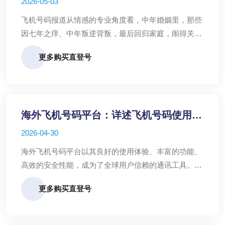
2026-05-03
飞机号码报道从情感的专业角度看，中年婚姻里，那些
因七年之痒、中年叛逆背叛，最后回归家庭，闹得关系
僵持的夫妻里，很大一部分男性，背叛的原始冲动就源
更多购买直登号
自：电报(TG/飞机)号批发与销售【逃避平庸】
海外飞机号码平台：详述飞机号码使用优
势，助您轻松沟通
2026-04-30
海外飞机号码平台以其良好的使用体验、丰富的功能、
高效的安全性能，成为了全球用户信赖的通讯工具。无
论是个人生活还是工作交流，飞机号码都能为您提供便
更多购买直登号
捷、安全的沟通服务。