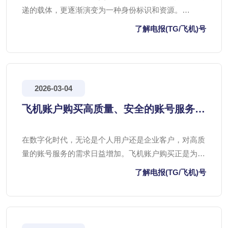
递的载体，更逐渐演变为一种身份标识和资源。
Telegram（TG）和Telegram Air（通常指Telegram内部
了解电报(TG/飞机)号
功能或特定群组，但结合“飞机号”的常见语境，这里更
可能指微信WeChat，是早期指代Telegram的某种快速
通道
2026-03-04
飞机账户购买高质量、安全的账号服务，
tg满足您的各种需求
在数字化时代，无论是个人用户还是企业客户，对高质
量的账号服务的需求日益增加。飞机账户购买正是为了
满足这一需求而应运而生，致力于为用户提供安全、可
了解电报(TG/飞机)号
靠的账号服务。