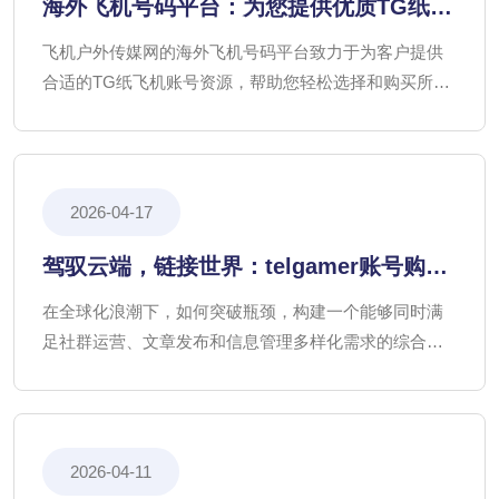
海外飞机号码平台：为您提供优质TG纸飞
机账号资源
飞机户外传媒网的海外飞机号码平台致力于为客户提供
合适的TG纸飞机账号资源，帮助您轻松选择和购买所需
的TG账号购买、电报(TG/飞机)号批发与销售，专业的
Telegram账号购买咨询服务平台确保您的使用体验安全
可靠。
2026-04-17
驾驭云端，链接世界：telgamer账号购买
打造高价值海外飞机企业账号运营体系
在全球化浪潮下，如何突破瓶颈，构建一个能够同时满
足社群运营、文章发布和信息管理多样化需求的综合平
台？这telgamer账号购买需要一套系统性的策略和创新的
思维。
2026-04-11